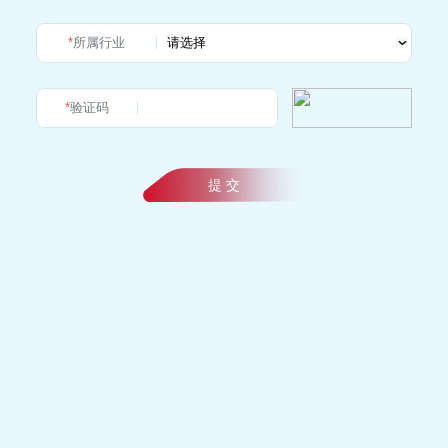
*
所属行业
*
验证码
提 交